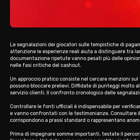
Le segnalazioni dei giocatori sulle tempistiche di pagame
attenzione le esperienze reali aiuta a distinguere tra l
documentazione ripetute vanno pesati più delle opinioni
nelle fasi critiche del cashout.
Un approccio pratico consiste nel cercare menzioni sul
possono bloccare prelievi. Diffidate di punteggi molto al
servizio clienti. Il confronto cronologico delle segnalaz
Controllare le fonti ufficiali è indispensabile per verific
e vanno confrontati con le testimonianze. Consultare il 
corrispondono a prassi standard o rappresentano anomal
Prima di impegnare somme importanti, testate il percors