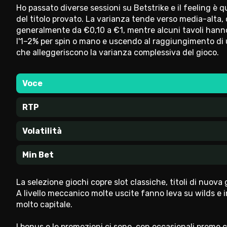
Ho passato diverse sessioni su Betstrike e il feeling è 
del titolo provato. La varianza tende verso media-alta, c
generalmente da €0,10 a €1, mentre alcuni tavoli hanno 
l'1–2% per spin o mano e uscendo al raggiungimento di u
che alleggeriscono la varianza complessiva del gioco.
Voce
RTP
Volatilità
Min Bet
La selezione giochi copre slot classiche, titoli di nuov
A livello meccanico molte uscite fanno leva su wilds e in
molto capitale.
I bonus e le promozioni ci sono, con occasionali promo co