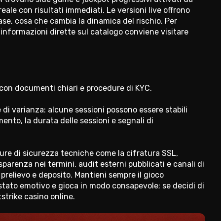
ale con risultati immediati. Le versioni live offrono
base, cosa che cambia la dinamica del rischio. Per
er informazioni dirette sul catalogo conviene visitare
ità con documenti chiari e procedure di KYC.
 di varianza: alcune sessioni possono essere stabili
ento, la durata delle sessioni e segnali di
ure di sicurezza tecniche come la cifratura SSL,
asparenza nei termini, audit esterni pubblicati e canali di
i prelievo e deposito. Mantieni sempre il gioco
o stato emotivo e gioca in modo consapevole; se decidi di
strike casino online.