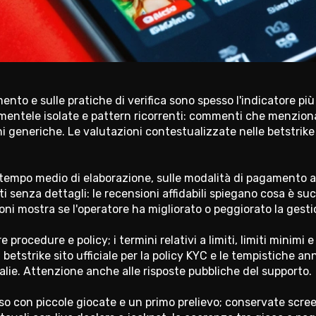
nto e sulle pratiche di verifica sono spesso l'indicatore più 
amentele isolate e pattern ricorrenti: commenti che menzionan
 generiche. Le valutazioni contestualizzate nelle betstrike 
 tempo medio di elaborazione, sulle modalità di pagamento a
ti senza dettagli: le recensioni affidabili spiegano cosa è s
ioni mostra se l'operatore ha migliorato o peggiorato la gesti
are procedure e policy; i termini relativi a limiti, limiti minim
betstrike sito ufficiale per la policy KYC e le tempistiche a
ie. Attenzione anche alle risposte pubbliche del supporto.
o con piccole giocate e un primo prelievo; conservate scree