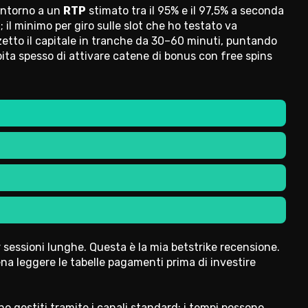
 intorno a un
RTP
stimato tra il 95% e il 97,5% a seconda
 il minimo per giro sulle slot che ho testato va
zetto il capitale in tranche da 30–60 minuti, puntando
pita spesso di attivare catene di bonus con free spins
r sessioni lunghe. Questa è la mia betstrike recensione.
pena leggere le tabelle pagamenti prima di investire
no gestiti tramite i canali standard: i tempi possono