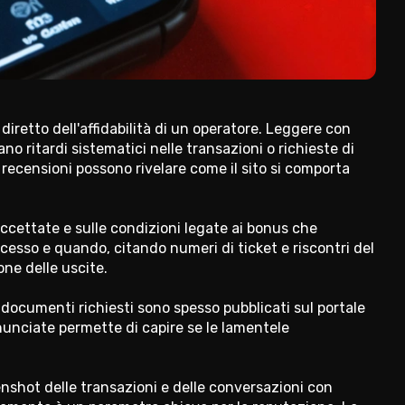
diretto dell'affidabilità di un operatore. Leggere con
o ritardi sistematici nelle transazioni o richieste di
recensioni possono rivelare come il sito si comporta
ccettate e sulle condizioni legate ai bonus che
uccesso e quando, citando numeri di ticket e riscontri del
one delle uscite.
i e documenti richiesti sono spesso pubblicati sul portale
nnunciate permette di capire se le lamentele
nshot delle transazioni e delle conversazioni con