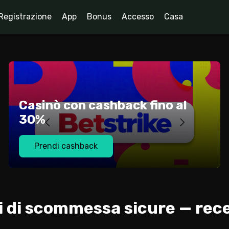
Registrazione
App
Bonus
Accesso
Casa
Casinò con cashback fino al
30%
Prendi cashback
ni di scommessa sicure — re