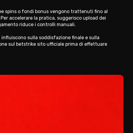
ree spins o fondi bonus vengono trattenuti fino al
Per accelerare la pratica, suggerisco upload dei
amento riduce i controlli manuali.
 influiscono sulla soddisfazione finale e sulla
ne sul betstrike sito ufficiale prima di effettuare