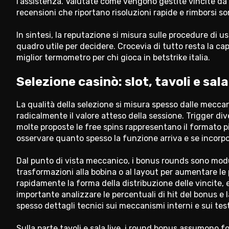
l'assistenza. Valutate come vengono gestite vincite da 
recensioni che riportano risoluzioni rapide e rimborsi son
In sintesi, la reputazione si misura sulle procedure di u
quadro utile per decidere. Crocevia di tutto resta la capa
miglior termometro per chi gioca in betstrike italia.
Selezione casinò: slot, tavoli e sala 
La qualità della selezione si misura spesso dalle mecca
radicalmente il valore atteso della sessione. Trigger div
molte proposte le free spins rappresentano il formato pi
osservare quanto spesso la funzione arriva e se incorpor
Dal punto di vista meccanico, i bonus rounds sono modul
trasformazioni alla bobina o al layout per aumentare le p
rapidamente la forma della distribuzione delle vincite, e
importante analizzare le percentuali di hit del bonus e l
spesso dettagli tecnici sui meccanismi interni e sui tes
Sulla parte tavoli e sala live, i round bonus assumono fo