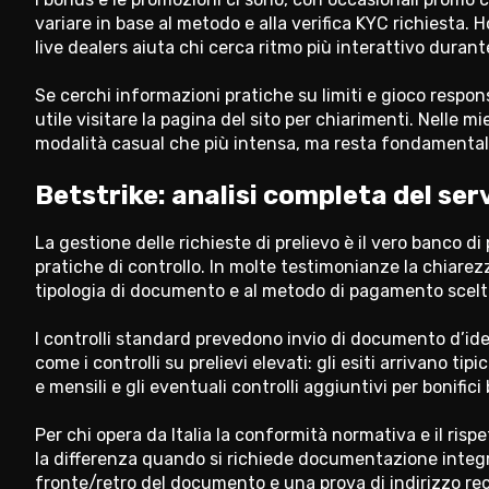
variare in base al metodo e alla verifica KYC richiesta. 
live dealers aiuta chi cerca ritmo più interattivo durante
Se cerchi informazioni pratiche su limiti e gioco respon
utile visitare la pagina del sito per chiarimenti. Nelle m
modalità casual che più intensa, ma resta fondamentale f
Betstrike: analisi completa del serv
La gestione delle richieste di prelievo è il vero banco d
pratiche di controllo. In molte testimonianze la chiarez
tipologia di documento e al metodo di pagamento scelto
I controlli standard prevedono invio di documento d’iden
come i controlli su prelievi elevati: gli esiti arrivano 
e mensili e gli eventuali controlli aggiuntivi per bonif
Per chi opera da Italia la conformità normativa e il rispe
la differenza quando si richiede documentazione integrat
fronte/retro del documento e una prova di indirizzo rec